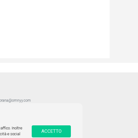
torana@omnyy.com
affico.
Inoltre
ACCETTO
cità e social