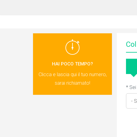
Col
HAI POCO TEMPO?
Clicca e lascia qui il tuo numero,
sarai richiamato!
* Sei