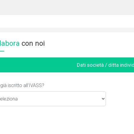
labora
con noi
Dati società / ditta indivi
 già iscritto all'IVASS?