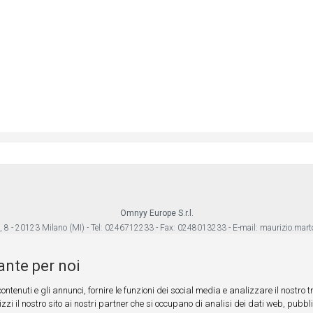
Omnyy Europe S.r.l.
, 8 - 20123 Milano (MI) - Tel: 0246712233 - Fax: 0248013233 - E-mail:
maurizio.mar
Iscriz. IVASS RUI sez. A N.A000736630 - REA: MI02M14 - P.iva: 13015420964
ante per noi
Autorità competente alla vigilanza sull'attività: IVASS Via del Quirinale, 21 - 00187 Roma.
Informativa privacy
|
Tutela cliente
|
Rapporti di intermediazione
ontenuti e gli annunci, fornire le funzioni dei social media e analizzare il nostro tr
zzi il nostro sito ai nostri partner che si occupano di analisi dei dati web, pubbli